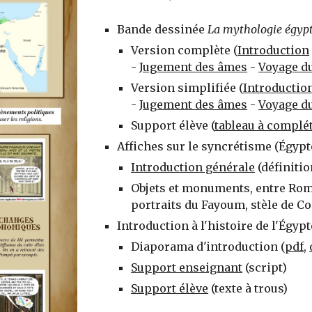
Bande dessinée
La mythologie égyp
Version complète (
Introduction
-
Jugement des âmes
-
Voyage du
Version simplifiée (
Introductio
-
Jugement des âmes
-
Voyage du
Support élève (
tableau à complé
Affiches sur le syncrétisme (Égyp
Introduction générale
(définitio
Objets et monuments, entre Rome 
portraits du Fayoum, stèle de Co
Introduction à l'histoire de l'Égyp
Diaporama d'introduction (
pdf
,
Support enseignant
(script)
Support élève
(texte à trous)