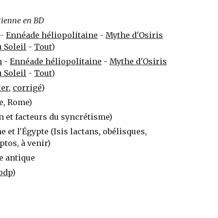
tienne en BD
-
Ennéade héliopolitaine
-
Mythe d'Osiris
 Soleil
-
Tout
)
n
-
Ennéade héliopolitaine
-
Mythe d'Osiris
 Soleil
-
Tout
)
ter
,
corrigé
)
te, Rome)
n et facteurs du syncrétisme)
et l'Égypte (Isis lactans, obélisques,
ptos, à venir)
te antique
odp
)