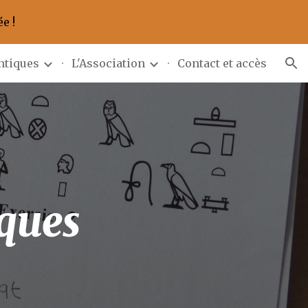
e !
ion
ntiques
L'Association
Contact et accès
ques