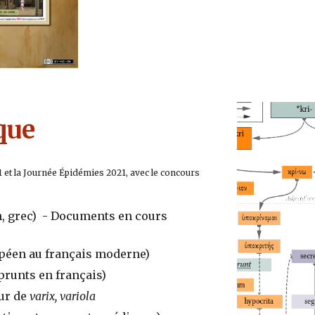
que
 et la Journée Épidémies 2021, avec le concours
in, grec) - Documents en cours
péen au français moderne)
prunts en français)
ur de
varix, variola