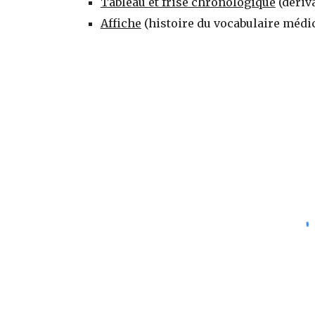
Tableau et frise chronologique
(dériv
Affiche
(histoire du vocabulaire médi